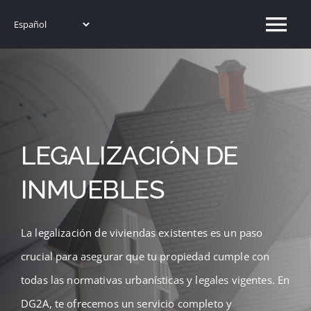
Saltar
Tog
al
contenido
Nav
Home
DG2A
LEGALIZACIÓN DE
Servicios
INMUEBLES
Proyectos
La legalización de viviendas existentes es un paso
Saber más
crucial para asegurar que tu propiedad cumple con
todas las normativas urbanísticas y legales vigentes. En
Contacto
DG2A, te ofrecemos un servicio completo y