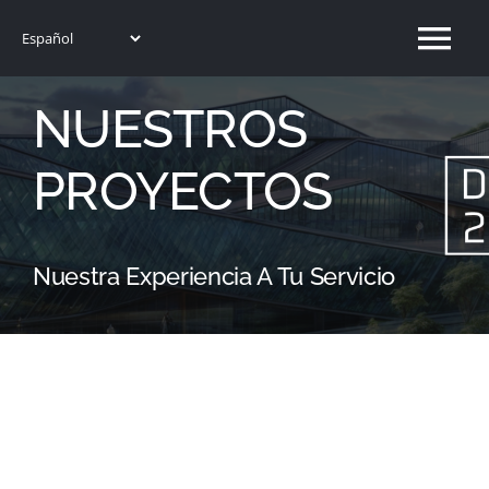
Saltar
Tog
al
contenido
Nav
NUESTROS
Home
PROYECTOS
DG2A
Servicios
Nuestra Experiencia A Tu Servicio
Proyectos
Saber más
Contacto