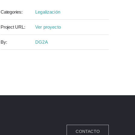
Categories:
Legalización
Project URL:
Ver proyecto
By:
DG2A
CONTACTO