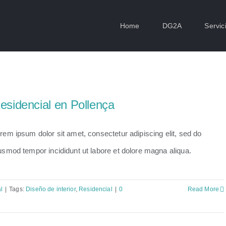
Home
DG2A
Servic
esidencial en Pollença
rem ipsum dolor sit amet, consectetur adipiscing elit, sed do
usmod tempor incididunt ut labore et dolore magna aliqua.
l
|
Tags:
Diseño de interior
,
Residencial
|
0
Read More