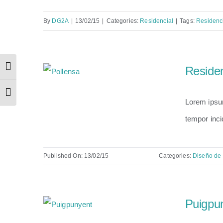
By
DG2A
|
13/02/15
|
Categories:
Residencial
|
Tags:
Residenc
Residen
Alternar alto contraste
Alternar tamaño de letra
Lorem ipsum
tempor inci
Published On: 13/02/15
Categories:
Diseño de i
Puigpu