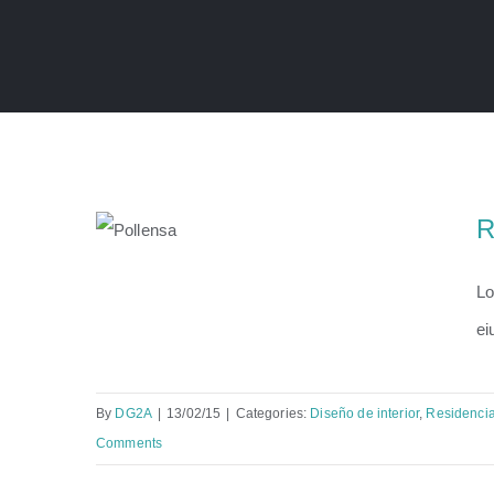
Saltar
al
contenido
R
Lo
Residencial en Pollença
ei
By
DG2A
|
13/02/15
|
Categories:
Diseño de interior
,
Residencia
Comments