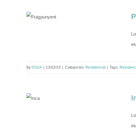
P
Lo
Puigpunyent
ei
By
DG2A
|
13/02/15
|
Categories:
Residencial
|
Tags:
Residenc
I
Lo
Inca
ei