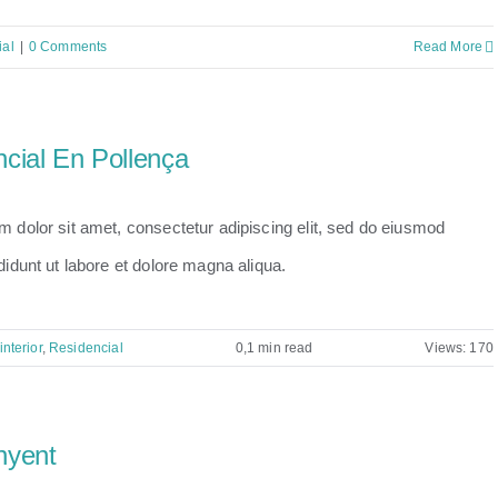
ial
|
0 Comments
Read More
cial En Pollença
 dolor sit amet, consectetur adipiscing elit, sed do eiusmod
didunt ut labore et dolore magna aliqua.
nterior
,
Residencial
0,1 min read
Views: 170
nyent